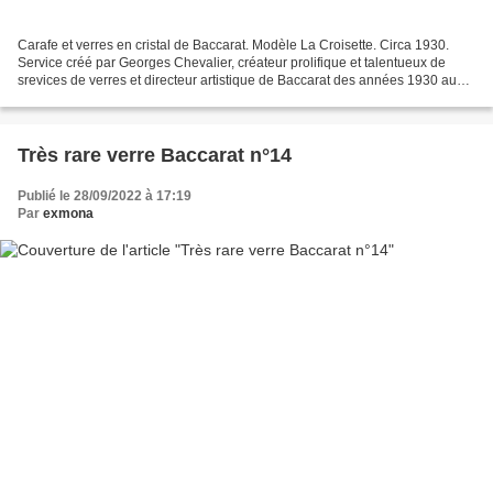
Carafe et verres en cristal de Baccarat. Modèle La Croisette. Circa 1930.
Service créé par Georges Chevalier, créateur prolifique et talentueux de
srevices de verres et directeur artistique de Baccarat des années 1930 aux
années 1970. On lui doit les...
Très rare verre Baccarat n°14
Publié le 28/09/2022 à 17:19
Par
exmona