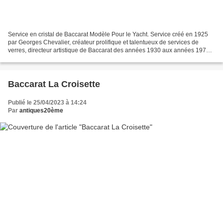
Service en cristal de Baccarat Modèle Pour le Yacht. Service créé en 1925
par Georges Chevalier, créateur prolifique et talentueux de services de
verres, directeur artistique de Baccarat des années 1930 aux années 1970.
On lui doit les lignes pures des...
Baccarat La Croisette
Publié le 25/04/2023 à 14:24
Par
antiques20ème