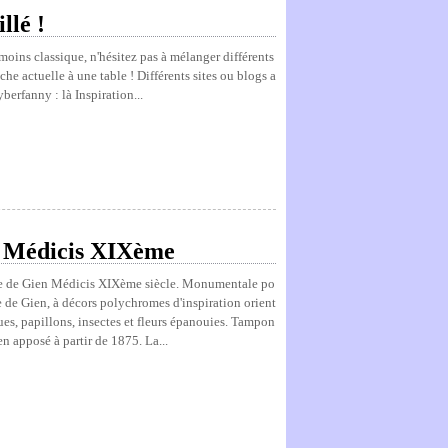
llé !
 moins classique, n'hésitez pas à mélanger différents
che actuelle à une table ! Différents sites ou blogs a
yberfanny : là Inspiration...
 Médicis XIXème
ce de Gien Médicis XIXème siècle. Monumentale po
 de Gien, à décors polychromes d'inspiration orient
ues, papillons, insectes et fleurs épanouies. Tampon
n apposé à partir de 1875. La...