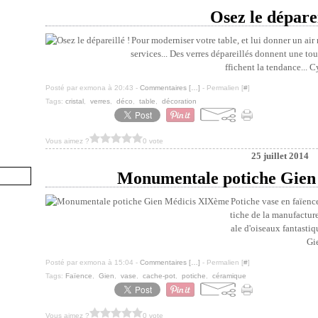
Osez le déparei
Pour moderniser votre table, et lui donner un air
services... Des verres dépareillés donnent une tou
ffichent la tendance... C
Posté par exmona à 20:43 -
Commentaires [
…
]
- Permalien [
#
]
Tags:
cristal
,
verres
,
déco
,
table
,
décoration
Vous aimez ?
0 vote
25 juillet 2014
Monumentale potiche Gien
Potiche vase en faïen
tiche de la manufacture
ale d'oiseaux fantastiq
Gie
Posté par exmona à 15:04 -
Commentaires [
…
]
- Permalien [
#
]
Tags:
Faïence
,
Gien
,
vase
,
cache-pot
,
potiche
,
céramique
Vous aimez ?
0 vote