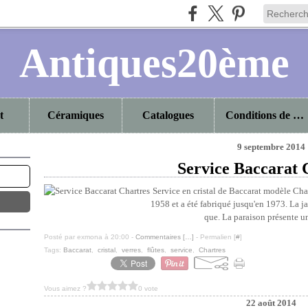
Antiques20ème
t
Céramiques
Catalogues
Conditions de vente
9 septembre 2014
Service Baccarat 
Service en cristal de Baccarat modèle Char
1958 et a été fabriqué jusqu'en 1973. La j
que. La paraison présente un 
Posté par exmona à 20:00 -
Commentaires [
…
]
- Permalien [
#
]
Tags:
Baccarat
,
cristal
,
verres
,
flûtes
,
service
,
Chartres
Vous aimez ?
0 vote
22 août 2014