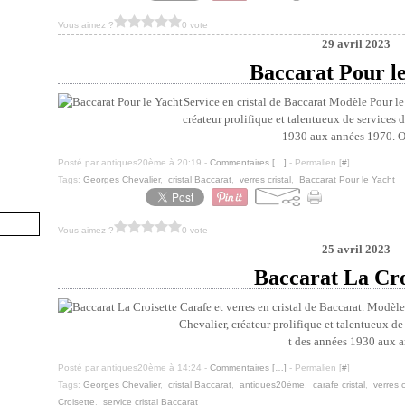
Vous aimez ?
0 vote
29 avril 2023
Baccarat Pour le
Service en cristal de Baccarat Modèle Pour le
créateur prolifique et talentueux de services d
1930 aux années 1970. On 
Posté par antiques20ème à 20:19 -
Commentaires [
…
]
- Permalien [
#
]
Tags:
Georges Chevalier
,
cristal Baccarat
,
verres cristal
,
Baccarat Pour le Yacht
Vous aimez ?
0 vote
25 avril 2023
Baccarat La Cro
Carafe et verres en cristal de Baccarat. Modèl
Chevalier, créateur prolifique et talentueux de 
t des années 1930 aux an
Posté par antiques20ème à 14:24 -
Commentaires [
…
]
- Permalien [
#
]
Tags:
Georges Chevalier
,
cristal Baccarat
,
antiques20ème
,
carafe cristal
,
verres 
Croisette
,
service cristal Baccarat