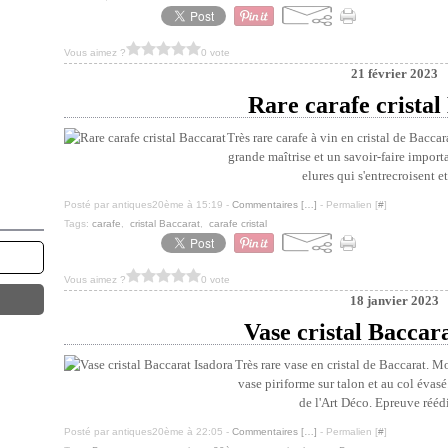
Vous aimez ?
0 vote
21 février 2023
Rare carafe cristal
Très rare carafe à vin en cristal de Bacc
grande maîtrise et un savoir-faire import
elures qui s'entrecroisent e
Posté par antiques20ème à 15:19 -
Commentaires [
…
]
- Permalien [
#
]
Tags:
carafe
,
cristal Baccarat
,
carafe cristal
Vous aimez ?
0 vote
18 janvier 2023
Vase cristal Baccar
Très rare vase en cristal de Baccarat. 
vase piriforme sur talon et au col évasé.
de l'Art Déco. Epreuve rééd
Posté par antiques20ème à 22:05 -
Commentaires [
…
]
- Permalien [
#
]