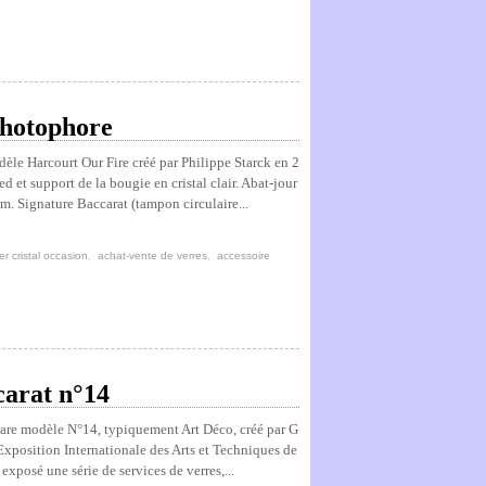
photophore
èle Harcourt Our Fire créé par Philippe Starck en 2
d et support de la bougie en cristal clair. Abat-jour
cm. Signature Baccarat (tampon circulaire...
r cristal occasion
,
achat-vente de verres
,
accessoire
carat n°14
s rare modèle N°14, typiquement Art Déco, créé par G
Exposition Internationale des Arts et Techniques de
exposé une série de services de verres,...