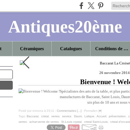
Antiques20ème
t
Céramiques
Catalogues
Conditions de vente
sette
26 novembre 2014
Bienvenue ! Wel
Spécialistes des arts de la table, et plus part
manufactures de Baccarat, Saint Louis, Daum
uis plus de 10 ans et nous v
Posté par exmona à 23:11 -
Commentaires [
…
]
- Permalien [
#
]
Tags:
Baccarat
,
cristal
,
verres
,
service
,
Daum
,
Lalique
,
Accueil
,
présentation
,
c
verres
,
achat-vente de verres
,
St.Louis crystal
,
cristal Saint-Louis
,
cristal d'occas