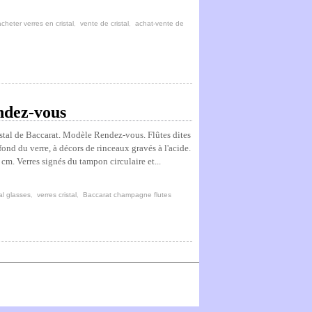
acheter verres en cristal
,
vente de cristal
,
achat-vente de
ndez-vous
stal de Baccarat. Modèle Rendez-vous. Flûtes dites
ond du verre, à décors de rinceaux gravés à l'acide.
cm. Verres signés du tampon circulaire et...
al glasses
,
verres cristal
,
Baccarat champagne flutes