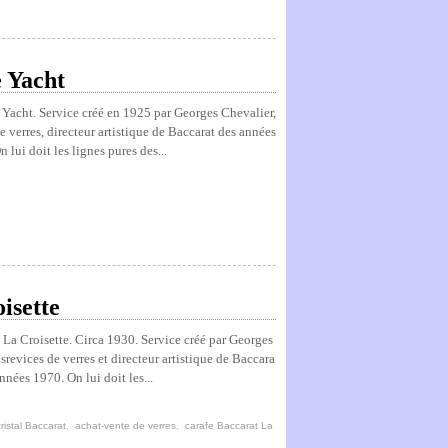
 Yacht
 Yacht. Service créé en 1925 par Georges Chevalier,
e verres, directeur artistique de Baccarat des années
lui doit les lignes pures des...
isette
e La Croisette. Circa 1930. Service créé par Georges
srevices de verres et directeur artistique de Baccara
nées 1970. On lui doit les...
cristal Baccarat
,
achat-vente de verres
,
carafe Baccarat La