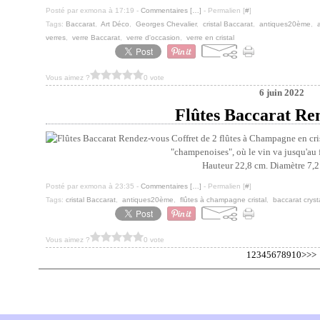
Posté par exmona à 17:19 -
Commentaires [
…
]
- Permalien [
#
]
Tags:
Baccarat
,
Art Déco
,
Georges Chevalier
,
cristal Baccarat
,
antiques20ème
,
verres
,
verre Baccarat
,
verre d'occasion
,
verre en cristal
Vous aimez ?
0 vote
6 juin 2022
Flûtes Baccarat Re
Coffret de 2 flûtes à Champagne en cri
"champenoises", où le vin va jusqu'au f
Hauteur 22,8 cm. Diamètre 7,2 
Posté par exmona à 23:35 -
Commentaires [
…
]
- Permalien [
#
]
Tags:
cristal Baccarat
,
antiques20ème
,
flûtes à champagne cristal
,
baccarat cryst
Vous aimez ?
0 vote
20
1
2
3
4
5
6
7
8
9
10
>
>>