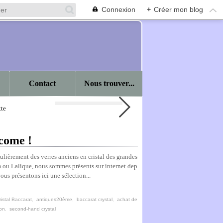
Connexion
+
Créer mon blog
Contact
Nous trouver...
Rare carafe cristal Baccarat
come !
iculièrement des verres anciens en cristal des grandes
 ou Lalique, nous sommes présents sur internet dep
ous présentons ici une sélection...
ristal Baccarat
,
antiques20ème
,
baccarat crystal
,
achat de
ion
,
second-hand crystal