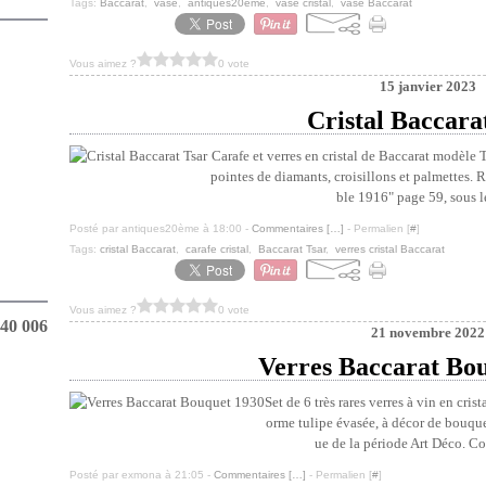
Tags:
Baccarat
,
vase
,
antiques20ème
,
vase cristal
,
vase Baccarat
Vous aimez ?
0 vote
15 janvier 2023
Cristal Baccara
Carafe et verres en cristal de Baccarat modèle
pointes de diamants, croisillons et palmettes. R
ble 1916" page 59, sous l
Posté par antiques20ème à 18:00 -
Commentaires [
…
]
- Permalien [
#
]
Tags:
cristal Baccarat
,
carafe cristal
,
Baccarat Tsar
,
verres cristal Baccarat
Vous aimez ?
0 vote
40 006
21 novembre 2022
Verres Baccarat Bo
Set de 6 très rares verres à vin en cri
orme tulipe évasée, à décor de bouquet
ue de la période Art Déco. Co
Posté par exmona à 21:05 -
Commentaires [
…
]
- Permalien [
#
]