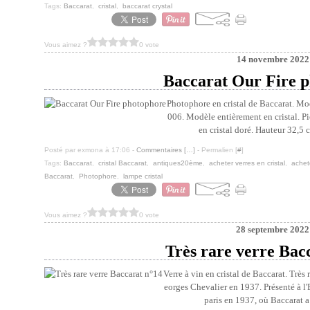
Tags:
Baccarat
,
cristal
,
baccarat crystal
Vous aimez ?
0 vote
14 novembre 2022
Baccarat Our Fire 
Photophore en cristal de Baccarat. Mod
006. Modèle entièrement en cristal. Pie
en cristal doré. Hauteur 32,5 
Posté par exmona à 17:06 -
Commentaires [
…
]
- Permalien [
#
]
Tags:
Baccarat
,
cristal Baccarat
,
antiques20ème
,
acheter verres en cristal
,
achete
Baccarat
,
Photophore
,
lampe cristal
Vous aimez ?
0 vote
28 septembre 2022
Très rare verre Bac
Verre à vin en cristal de Baccarat. Trè
eorges Chevalier en 1937. Présenté à l'
paris en 1937, où Baccarat a 